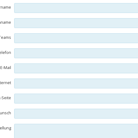
rname
hname
Teams
elefon
E-Mail
nternet
-Seite
unsch
ellung