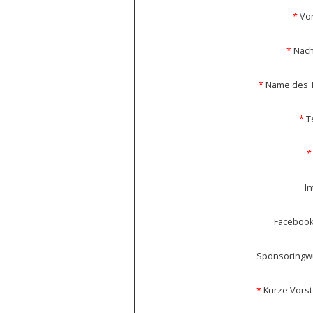
*
Vo
*
Nac
*
Name des 
*
T
*
I
Facebook
Sponsoringw
*
Kurze Vorst