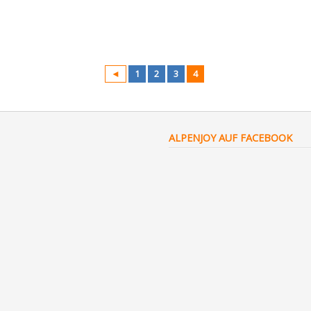
◄
1
2
3
4
ALPENJOY AUF FACEBOOK